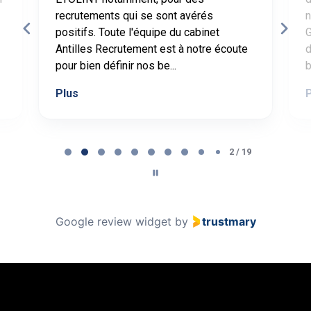
recrutements qui se sont avérés
n
positifs. Toute l'équipe du cabinet
G
Antilles Recrutement est à notre écoute
d
pour bien définir nos be...
b
Plus
Page 2 of 19
2 / 19
Google review widget
by
trustmary