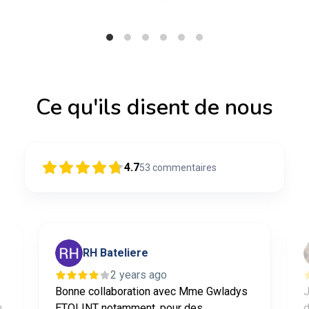
Ce qu'ils disent de nous
4.7
53
commentaires
RH Bateliere
2 years ago
Bonne collaboration avec Mme Gwladys
J
n
ETOLINT notamment, pour des
d